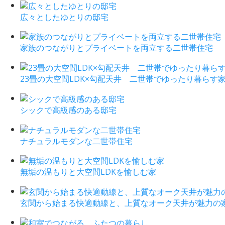
広々としたゆとりの邸宅
家族のつながりとプライベートを両立する二世帯住宅
23畳の大空間LDK×勾配天井 二世帯でゆったり暮らす
シックで高級感のある邸宅
ナチュラルモダンな二世帯住宅
無垢の温もりと大空間LDKを愉しむ家
玄関から始まる快適動線と、上質なオーク天井が魅力の