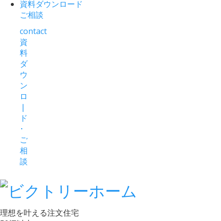
資料ダウンロード
ご相談
contact
資
料
ダ
ウ
ン
ロ
❘
ド
･
ご
相
談
理想を叶える注文住宅