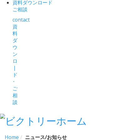
資料ダウンロード
ご相談
contact
資
料
ダ
ウ
ン
ロ
❘
ド
･
ご
相
談
Home
ニュース/お知らせ