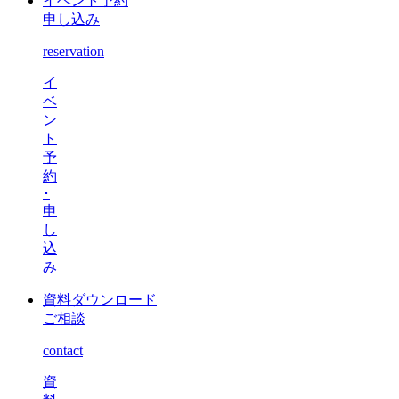
イベント予約
申し込み
reservation
イ
ベ
ン
ト
予
約
･
申
し
込
み
資料ダウンロード
ご相談
contact
資