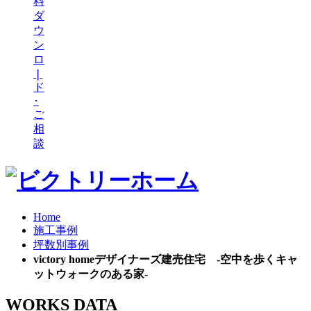
料
ダ
ウ
ン
ロ
❘
ド
･
ご
相
談
Home
施工事例
坪数別事例
victory homeデザイナーズ建売住宅 -空中を歩くキャ
ットウォークのある家-
WORKS DATA