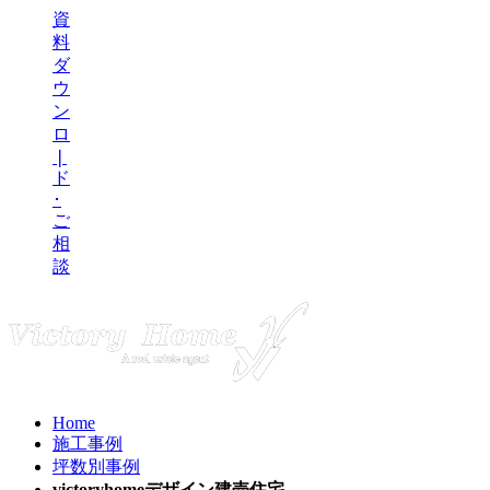
資
料
ダ
ウ
ン
ロ
❘
ド
･
ご
相
談
Home
施工事例
坪数別事例
victoryhomeデザイン建売住宅