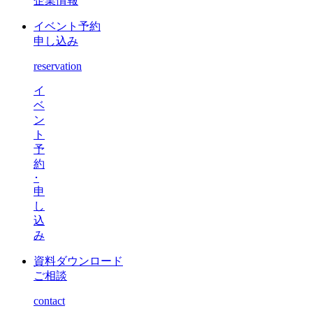
企業情報
イベント予約
申し込み
reservation
イ
ベ
ン
ト
予
約
･
申
し
込
み
資料ダウンロード
ご相談
contact