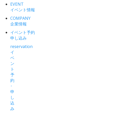
EVENT
イベント情報
COMPANY
企業情報
イベント予約
申し込み
reservation
イ
ベ
ン
ト
予
約
･
申
し
込
み