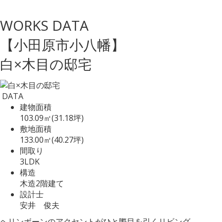
WORKS DATA
【小田原市小八幡】
白×木目の邸宅
DATA
建物面積
103.09㎡(31.18坪)
敷地面積
133.00㎡(40.27坪)
間取り
3LDK
構造
木造2階建て
設計士
安井 俊夫
ヘリンボーンのアクセントがひと際目を引くリビング