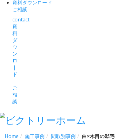
資料ダウンロード
ご相談
contact
資
料
ダ
ウ
ン
ロ
❘
ド
･
ご
相
談
Home
施工事例
間取別事例
白×木目の邸宅