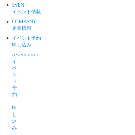
EVENT
イベント情報
COMPANY
企業情報
イベント予約
申し込み
reservation
イ
ベ
ン
ト
予
約
･
申
し
込
み