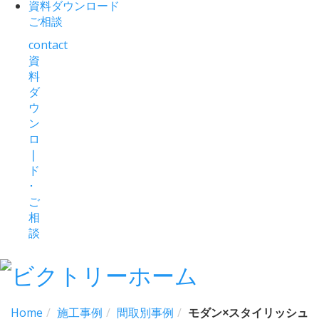
資料ダウンロード
ご相談
contact
資
料
ダ
ウ
ン
ロ
❘
ド
･
ご
相
談
Home
施工事例
間取別事例
モダン×スタイリッシュ