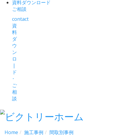
資料ダウンロード
ご相談
contact
資
料
ダ
ウ
ン
ロ
❘
ド
･
ご
相
談
Home
施工事例
間取別事例