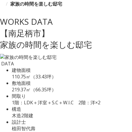
家族の時間を楽しむ邸宅
WORKS DATA
【南足柄市】
家族の時間を楽しむ邸宅
DATA
建物面積
110.75㎡（33.43坪）
敷地面積
219.37㎡（66.35坪）
間取り
1階：LDK＋洋室＋S.C＋W.I.C 2階：洋×2
構造
木造2階建
設計士
植田智代壽