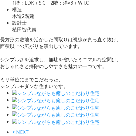
1階：LDK＋S.C 2階：洋×3＋W.I.C
構造
木造2階建
設計士
植田智代壽
長方形の敷地を活かした間取りは視線が真っ直ぐ抜け、
面積以上の広がりを演出しています。
シンプルさを追求し、無駄を省いたミニマルな空間は、
おしゃれさと掃除のしやすさも魅力の一つです。
ミリ単位にまでこだわった、
シンプルモダンな住まいです。
< NEXT