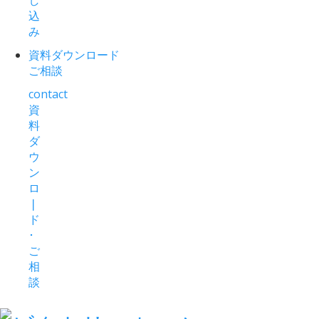
込
み
資料ダウンロード
ご相談
contact
資
料
ダ
ウ
ン
ロ
❘
ド
･
ご
相
談