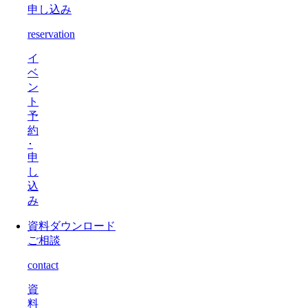
申し込み
reservation
イ
ベ
ン
ト
予
約
･
申
し
込
み
資料ダウンロード
ご相談
contact
資
料