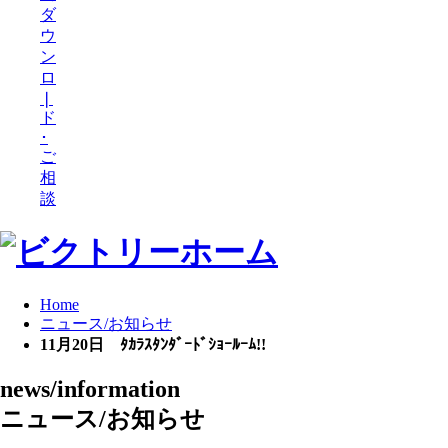
ダ
ウ
ン
ロ
❘
ド
･
ご
相
談
Home
ニュース/お知らせ
11月20日 ﾀｶﾗｽﾀﾝﾀﾞｰﾄﾞｼｮｰﾙｰﾑ!!
news/information
ニュース/お知らせ