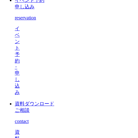
イベント予約
申し込み
reservation
イ
ベ
ン
ト
予
約
･
申
し
込
み
資料ダウンロード
ご相談
contact
資