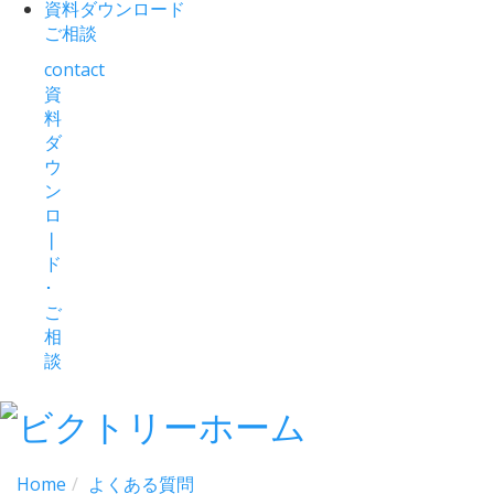
資料ダウンロード
ご相談
contact
資
料
ダ
ウ
ン
ロ
❘
ド
･
ご
相
談
Home
よくある質問