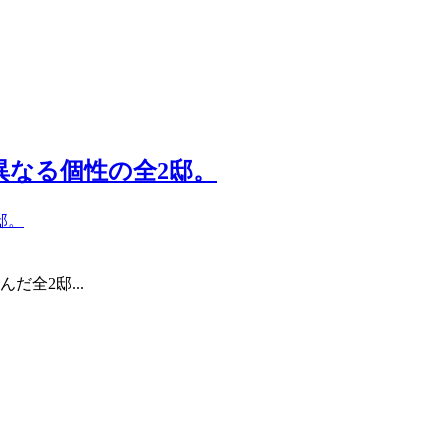
異なる個性の全2邸。
全2邸...