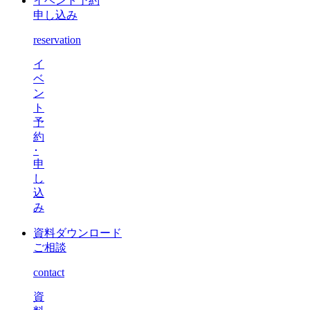
イベント予約
申し込み
reservation
イ
ベ
ン
ト
予
約
･
申
し
込
み
資料ダウンロード
ご相談
contact
資